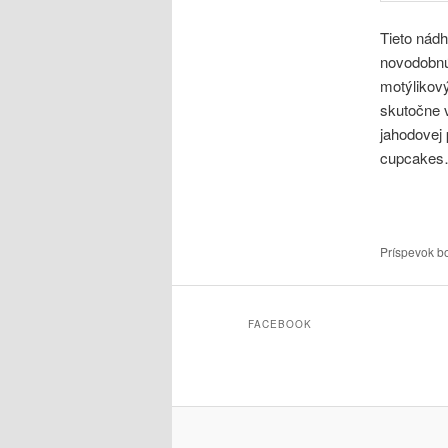
Tieto nád
novodobnú
motýlikov
skutočne v
jahodovej 
cupcake
Príspevok b
FACEBOOK