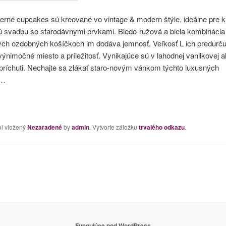
herné cupcakes sú kreované vo vintage & modern štýle, ideálne pre 
 svadbu so starodávnymi prvkami. Bledo-ružová a biela kombinácia
ých ozdobných košíčkoch im dodáva jemnosť. Veľkosť L ich predurču
ýnimočné miesto a príležitosť. Vynikajúce sú v lahodnej vanilkovej a
príchuti. Nechajte sa zlákať staro-novým vánkom týchto luxusných
s…
ol vložený
Nezaradené
by
admin
. Vytvorte záložku
trvalého odkazu
.
Fungujúce pod WordPress