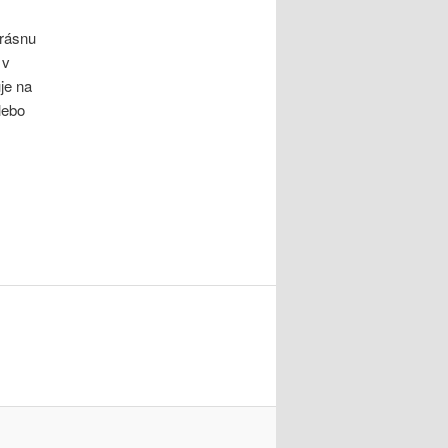
krásnu
 v
je na
lebo