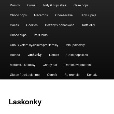
Hlavné menu
Domov
O nás
Torty & cupcakes
Cake pops
Preskočiť na primárny obsah
Preskočiť na sekundárny obsah
Choco pops
Macarons
Cheesecake
Tarty & páje
Sweet cakes bakery
Cakes
Cookies
Dezerty v pohárikoch
Tartaletky
Choco cups
Petit fours
Choux veterníky/éclairs/profiterolky
Mini-pavlovky
Laskonky
Roláda
Donuts
Cake popsicles
Moravské koláčiky
Candy bar
Darčekové balenia
Gluten free/Lacto free
Cenník
Referencie
Kontakt
Laskonky