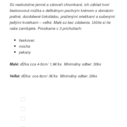
Sú neskutočne jemné a zároveň chrumkavé, ich základ tvorí
lieskovcová múčka s delikátnym poctivým krémom s domácim
praliné, dozdobené čokoládou, praženými orieškami a sušenými
jedlými kvietkami – veľké. Malé sú bez zdobenia. Určite si tie
naše zamilujete. Ponúkame v 3 príchutiach:
lieskovec
mocha
pekany
Malé:
dĺžka cca 4-5cm/ 1,9€/ks Minimálny odber: 30ks
Veľké:
dĺžka: cca 8cm/ 3€/ks Minimálny odber: 20ks