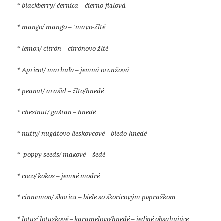
* blackberry/ černica – čierno-fialová
* mango/ mango – tmavo-žlté
* lemon/ citrón – citrónovo žlté
* Apricot/ marhuľa
– jemná oranžová
*
peanut/ arašid – žlto/hnedé
* chestnut/ gaštan – hnedé
* nutty/ nugátovo-lieskovcové – bledo-hnedé
*
poppy seeds/ makové – šedé
* coco/ kokos – jemné modré
* cinnamon/ škorica – biele so škoricovým popraškom
* lotus/ lotuskové – karamelovo/hnedé –
jediné obsahujúce