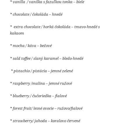
* vanilla / vanilka s fazuľkou tonka – biele
* chocolate / čokoláda – hnedé
* extra chocolate / horká čokoláda – tmavo-hnedé s
kakaom
* mocha / káva – bežové
*
sald toffee / slaný karamel – bledo-hnedé
* pistachio / pistácia – jemné zelené
* raspberry /malina – jemné ružové
*
blueberry / čučoriedka – fialové
* forest fruit/ lesné ovocie – ružovo/fialové
* strawberry/ jahoda – koralovo červené