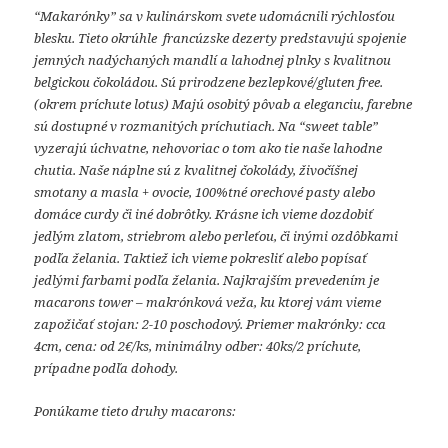
“Makarónky” sa v kulinárskom svete udomácnili rýchlosťou
blesku. Tieto okrúhle
francúzske dezerty predstavujú spojenie
jemných nadýchaných mandlí a lahodnej plnky s kvalitnou
belgickou čokoládou. Sú prirodzene bezlepkové/gluten free.
(okrem príchute lotus) Majú osobitý pôvab a eleganciu, farebne
sú dostupné v rozmanitých príchutiach. Na “sweet table”
vyzerajú úchvatne, nehovoriac o tom ako tie naše lahodne
chutia. Naše náplne sú z kvalitnej čokolády, živočíšnej
smotany a masla + ovocie, 100%tné orechové pasty alebo
domáce curdy či iné dobrôtky. Krásne ich vieme dozdobiť
jedlým zlatom, striebrom alebo perleťou, či inými ozdôbkami
podľa želania. Taktiež ich vieme pokresliť alebo popísať
jedlými farbami podľa želania. Najkrajším prevedením je
macarons tower – makrónková veža, ku ktorej vám vieme
zapožičať stojan: 2-10 poschodový. Priemer makrónky: cca
4cm, cena: od 2€/ks, minimálny odber: 40ks/2 príchute,
prípadne podľa dohody.
Ponúkame tieto druhy macarons: