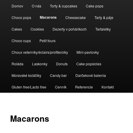
Hlavné menu
Domov
O nás
Torty & cupcakes
Cake pops
Preskočiť na primárny obsah
Preskočiť na sekundárny obsah
Macarons
Choco pops
Cheesecake
Tarty & páje
Sweet cakes bakery
Cakes
Cookies
Dezerty v pohárikoch
Tartaletky
Choco cups
Petit fours
Choux veterníky/éclairs/profiterolky
Mini-pavlovky
Roláda
Laskonky
Donuts
Cake popsicles
Moravské koláčiky
Candy bar
Darčekové balenia
Gluten free/Lacto free
Cenník
Referencie
Kontakt
Macarons