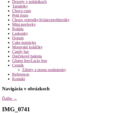
Dezerty v pohárikoch
Tartaletky
Choco cups
Petit fours
Choux veterníky/éclairs/profiterolky
Mini-pavlovky
Roláda
Laskonky
Donuts
Cake popsicles
Moravské koláčiky
Candy bar
Darčekové balenia
Gluten free/Lacto free
Cenník
Zálohy a storno podmienky
Referencie
Kontakt
Navigácia v obrázkoch
Ďalšie →
IMG_0741