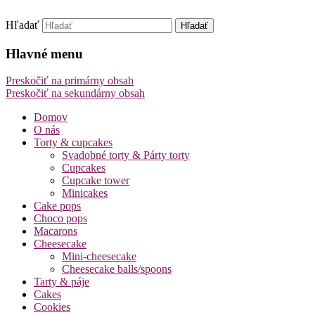
Hľadať
Sweet cakes bakery
Hlavné menu
Preskočiť na primárny obsah
Preskočiť na sekundárny obsah
Domov
O nás
Torty & cupcakes
Svadobné torty & Párty torty
Cupcakes
Cupcake tower
Minicakes
Cake pops
Choco pops
Macarons
Cheesecake
Mini-cheesecake
Cheesecake balls/spoons
Tarty & páje
Cakes
Cookies