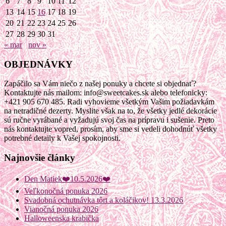
6
7
8
9
10
11
12
13
14
15
16
17
18
19
20
21
22
23
24
25
26
27
28
29
30
31
« mar
nov »
OBJEDNÁVKY
Zapáčilo sa Vám niečo z našej ponuky a chcete si objednať?
Kontaktujte nás mailom: info@sweetcakes.sk alebo telefonicky:
+421 905 670 485. Radi vyhovieme všetkým Vašim požiadavkám
na netradičné dezerty. Myslite však na to, že všetky jedlé dekorácie
sú ručne vyrábané a vyžadujú svoj čas na prípravu i sušenie. Preto
nás kontaktujte vopred, prosím, aby sme si vedeli dohodnúť všetky
potrebné detaily k Vašej spokojnosti.
Najnovšie články
Den Matiek❤️10.5.2026❤️
Veľkonočná ponuka 2026
Svadobná ochutnávka tôrt a koláčikov! 13.3.2026
Vianočná ponuka 2026
Halloweenska krabička