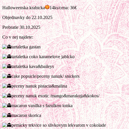
Halloweenska krabicka
14ks/cena: 36€
Objednavky do 22.10.2025
Prebratie 30.10.2025
Co v nej najdete:
tartaletka gastan
tartaletka coko karamelove jablcko
tartaletka kava&baileys
cake popsicle/peceny nanuk/ snickers
peceny nanuk pistacia&malina
peceny nanuk exotic /mango&marakuja&kokos/
macaron vanilka s fazulkou tonka
macaron skorica
pernicky tekvice so slivkovym lekvarom v cokolade