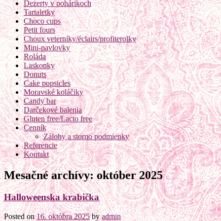
Dezerty v pohárikoch
Tartaletky
Choco cups
Petit fours
Choux veterníky/éclairs/profiterolky
Mini-pavlovky
Roláda
Laskonky
Donuts
Cake popsicles
Moravské koláčiky
Candy bar
Darčekové balenia
Gluten free/Lacto free
Cenník
Zálohy a storno podmienky
Referencie
Kontakt
Mesačné archívy:
október 2025
Halloweenska krabička
Posted on
16. októbra 2025
by
admin