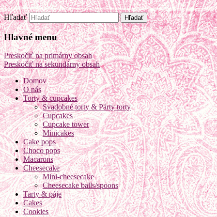
Hľadať
Sweet cakes bakery
Hlavné menu
Preskočiť na primárny obsah
Preskočiť na sekundárny obsah
Domov
O nás
Torty & cupcakes
Svadobné torty & Párty torty
Cupcakes
Cupcake tower
Minicakes
Cake pops
Choco pops
Macarons
Cheesecake
Mini-cheesecake
Cheesecake balls/spoons
Tarty & páje
Cakes
Cookies