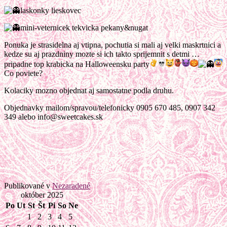
laskonky lieskovec
mini-veternicek tekvicka pekany&nugat
Ponuka je strasidelna aj vtipna, pochutia si mali aj velki maskrtnici a
kedze su aj prazdniny mozte si ich takto sprijemnit s detmi …
pripadne top krabicka na Halloweensku party
Co poviete?
Kolaciky mozno objednat aj samostatne podla druhu.
Objednavky mailom/spravou/telefonicky 0905 670 485, 0907 342
349 alebo info@sweetcakes.sk
Publikované v
Nezaradené
október 2025
Po
Ut
St
Št
Pi
So
Ne
1
2
3
4
5